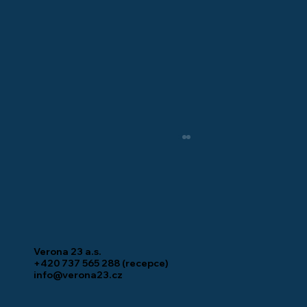
Verona 23 a.s.
+420 737 565 288
(recepce)
info@verona23.cz
Co se děje na stavbě: TIBA Beroun