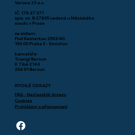
Verona 23 a.s.
IČ: 178 47 371
spis. zn. B 27835 vedená u Městského
soudu v Praze
se sídlem:
Pod Kesnerkou 2553/40
150 00 Praha 5 - Smíchov
kanceláře:
Triangl Beroun
K Tibě 2144
266 01 Beroun
RYCHLÉ ODKAZY
FAQ - Nejčastější dotazy
Cookies
Prohlášení o přístupnosti