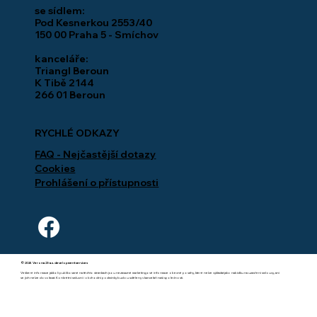
se sídlem:
Pod Kesnerkou 2553/40
150 00 Praha 5 - Smíchov
kanceláře:
Triangl Beroun
K Tibě 2144
266 01 Beroun
RYCHLÉ ODKAZY
FAQ - Nejčastější dotazy
Cookies
Prohlášení o přístupnosti
© 2026 Verona 23 a.s. development services
Veškeré informace jakkoli publikované na těchto stránkách jsou nezávazné marketingové informace obecné povahy, které nelze vykládat jako nabídku na uzavření smlouvy, ani
se jich nelze dovolávat. Konkrétní smluvní i obchodní podmínky budou sděleny v kanceláři naší společnosti.