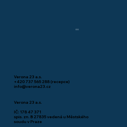
Verona 23 a.s.
+420 737 565 288
(recepce)
info@verona23.cz
Zahájení prodeje 1. etapy Pískovna
Verona 23 a.s.
Beroun
IČ: 178 47 371
spis. zn. B 27835 vedená u Městského
soudu v Praze