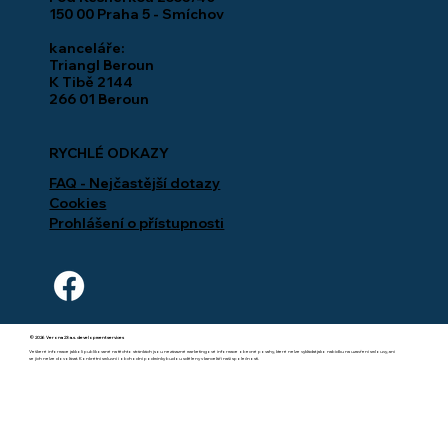
150 00 Praha 5 - Smíchov
kanceláře:
Triangl Beroun
K Tibě 2144
266 01 Beroun
RYCHLÉ ODKAZY
FAQ - Nejčastější dotazy
Cookies
Prohlášení o přístupnosti
© 2026 Verona 23 a.s. development services
Veškeré informace jakkoli publikované na těchto stránkách jsou nezávazné marketingové informace obecné povahy, které nelze vykládat jako nabídku na uzavření smlouvy, ani
se jich nelze dovolávat. Konkrétní smluvní i obchodní podmínky budou sděleny v kanceláři naší společnosti.