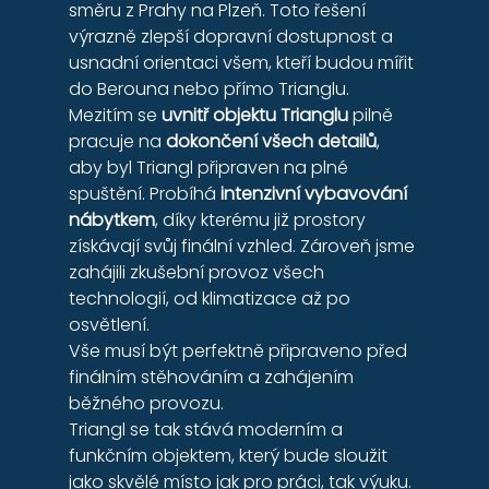
směru z Prahy na Plzeň. Toto řešení 
výrazně zlepší dopravní dostupnost a 
usnadní orientaci všem, kteří budou mířit 
do Berouna nebo přímo Trianglu.
Mezitím se 
uvnitř objektu Trianglu
 pilně 
pracuje na 
dokončení všech detailů
, 
aby byl Triangl připraven na plné 
spuštění. Probíhá 
intenzivní vybavování 
nábytkem
, díky kterému již prostory 
získávají svůj finální vzhled. Zároveň jsme 
zahájili zkušební provoz všech 
technologií, od klimatizace až po 
osvětlení. 
Vše musí být perfektně připraveno před 
finálním stěhováním a zahájením 
běžného provozu.
Triangl se tak stává moderním a 
funkčním objektem, který bude sloužit 
jako skvělé místo jak pro práci, tak výuku.