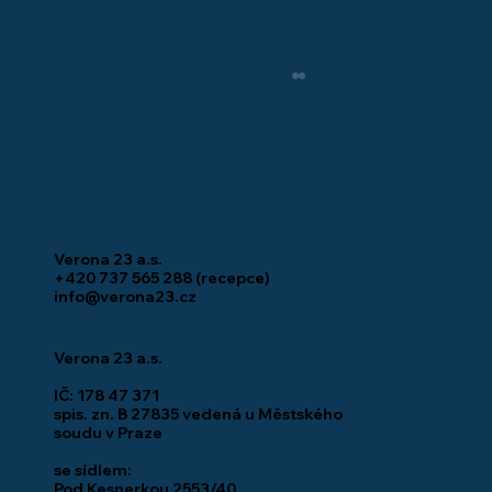
Verona 23 a.s.
+420 737 565 288
(recepce)
info@verona23.cz
Co se děje na stavbě: TIBA Beroun
Verona 23 a.s.
IČ: 178 47 371
spis. zn. B 27835 vedená u Městského
soudu v Praze
se sídlem:
Pod Kesnerkou 2553/40