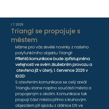
1. 7. 2025
Triangl se propojuje s
městem
Máme pro vás skvělé novinky z našeho 
polyfunkčního objektu Triangl! 
Přilehlá komunikace bude zpřístupněna 
veřejnosti ve svém zkušebním provozu a 
 otevřena již v úterý, 1. července 2025 v 
10:00
!
S otevřením komunikace se celý areál 
Trianglu stane naplno součástí města a 
propojeným s okolím. Komunikace tak 
propojí část města přímo s kruhovým 
objezdem při sjezdu z dálnice D5 ve 