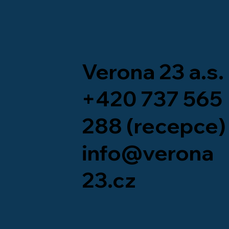
Verona 23 a.s.
Co se děje na stavbě:
Pískovna Beroun
+420 737 565
288
(recepce)
info@verona
23.cz