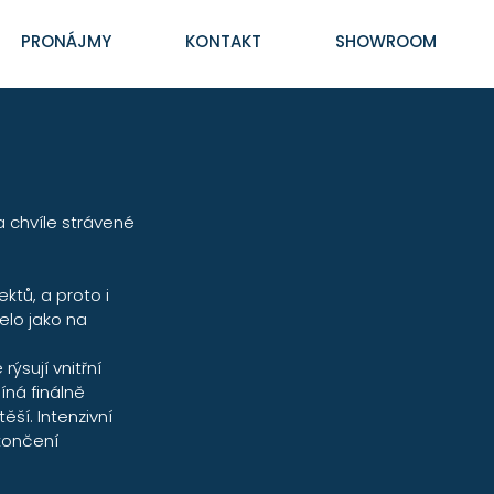
PRONÁJMY
KONTAKT
SHOWROOM
 chvíle strávené 
ktů, a proto i 
lo jako na 
ýsují vnitřní 
ná finálně 
ší. Intenzivní 
končení 