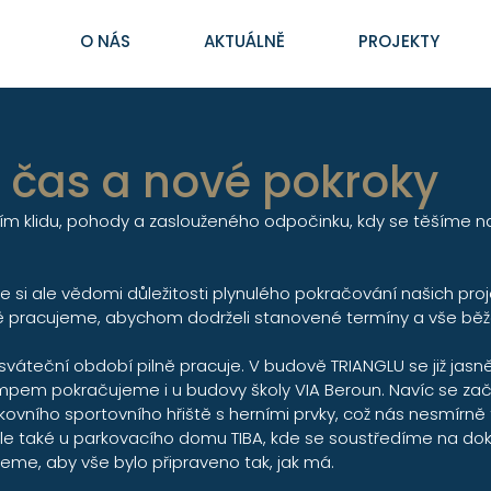
O NÁS
AKTUÁLNĚ
PROJEKTY
 čas a nové pokroky
m klidu, pohody a zaslouženého odpočinku, kdy se těšíme na
e si ale vědomi důležitosti plynulého pokračování našich proje
 pracujeme, abychom dodrželi stanovené termíny a vše běže
váteční období pilně pracuje. V budově TRIANGLU se již jasně r
mpem pokračujeme i u budovy školy VIA Beroun. Navíc se začí
ního sportovního hřiště s herními prvky, což nás nesmírně tě
ále také u parkovacího domu TIBA, kde se soustředíme na do
me, aby vše bylo připraveno tak, jak má.