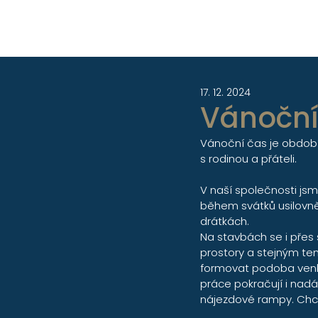
17. 12. 2024
Vánoční
Vánoční čas je období
s rodinou a přáteli.
V naší společnosti jsm
během svátků usilovně
drátkách.
Na stavbách se i přes s
prostory a stejným te
formovat podoba venkov
práce pokračují i nad
nájezdové rampy. Chce