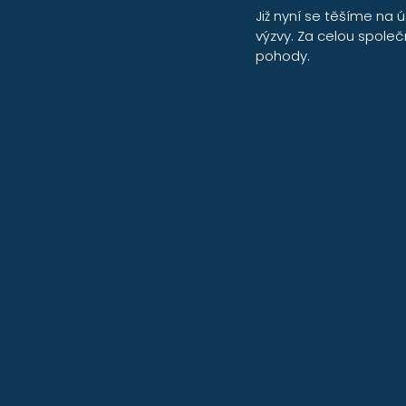
Již nyní se těšíme na ú
výzvy. Za celou spole
pohody.