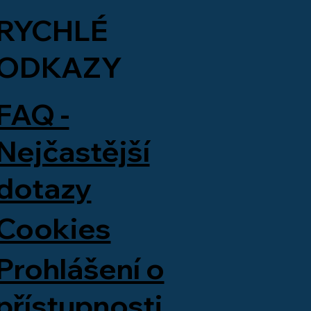
RYCHLÉ
ODKAZY
na 23 partnerem
FAQ -
chova Berouna.
ovací dům TIBA
Nejčastější
dní návštěvu
ivalu
dotazy
Cookies
Prohlášení o
přístupnosti