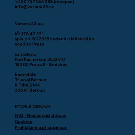
+420 737 565 288
(recepce)
info@verona23.cz
Co se děje na stavbě: TIBA Beroun
Verona 23 a.s.
IČ: 178 47 371
spis. zn. B 27835 vedená u Městského
soudu v Praze
se sídlem:
Pod Kesnerkou 2553/40
150 00 Praha 5 - Smíchov
kanceláře:
Triangl Beroun
K Tibě 2144
266 01 Beroun
RYCHLÉ ODKAZY
FAQ - Nejčastější dotazy
Cookies
Prohlášení o přístupnosti