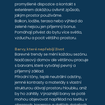
promyšlené dispozice a kontakt s 
exteriérem dokážou ovlivnit způsob, 
jakým prostor používáme.
Balkon, lodžie, terasa nebo výhled do 
zeleně nejsou jen příjemný bonus. 
Pomáhají přivést do bytu více světla, 
vzduchu a pocit většího prostoru.
B
arvy, které nepřebíjí život
Barevné trendy se mění každou sezónu. 
Nadčasový domov ale většinou pracuje 
s barvami, které vytvářejí pevný a 
příjemný základ.
Přírodní tóny, teplé neutrální odstíny, 
jemné kontrasty a materiály s vlastní 
strukturou dávají prostoru hloubku, aniž 
by ho zahltily. Výraznější barvy se poté 
mohou objevovat například na textilu, v 
obrazech, keramice a dalších detailech, 