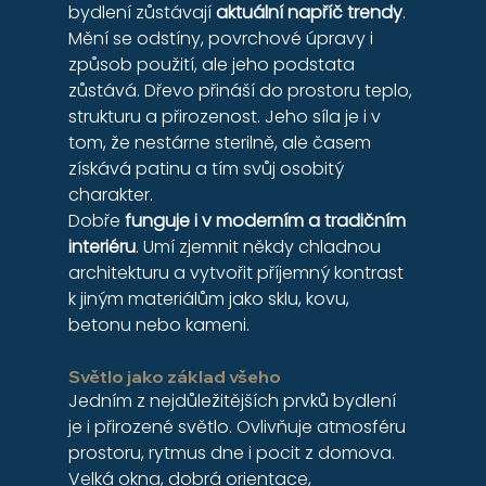
bydlení zůstávají 
aktuální napříč trendy
. 
Mění se odstíny, povrchové úpravy i 
způsob použití, ale jeho podstata 
zůstává. Dřevo přináší do prostoru teplo, 
strukturu a přirozenost. Jeho síla je i v 
tom, že nestárne sterilně, ale časem 
získává patinu a tím svůj osobitý 
charakter.
Dobře 
funguje i v moderním a tradičním 
interiéru
. Umí zjemnit někdy chladnou 
architekturu a vytvořit příjemný kontrast 
k jiným materiálům jako sklu, kovu, 
betonu nebo kameni.
Světlo jako základ všeho
Jedním z nejdůležitějších prvků bydlení 
je i přirozené světlo. Ovlivňuje atmosféru 
prostoru, rytmus dne i pocit z domova. 
Velká okna, dobrá orientace, 